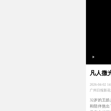
凡人微
2026-04-02 14
广州日报新花
32岁的王
和陪伴熬出