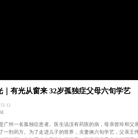
光｜有光从窗来 32岁孤独症父母六旬学艺
:51:12
城
皓是广州一名孤独症患者。医生说没有药医的病，母亲曾玲和父
了一剂药方。为了走进儿子的世界，夫妻俩六旬学艺，父亲王