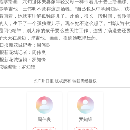
笔学绘画，六旬退休夫妻像年轻父母一样带着儿子去上绘画课
零学吉他，王伟明不觉得这是牺牲。“自己也从中学到知识，获
着画着，她就更理解孤独症儿子。此前，很长一段时间，曾玲
的人，生下了一个孤独症儿子。现在她不这么想了。“我认为中
是阿Q精神，别人家的孩子要么整天忙工作，连煲了汤送去还
子天天在身边，弹吉他、画画、提醒她吃降压药。

州日报新花城记者：周伟良

日报新花城记者：周伟良

日报新花城编辑：罗知锋

花城编辑：罗知锋
@广州日报 版权所有 转载需经授权
周伟良
罗知锋