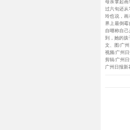
母亲拿起画
过六旬还从
玲也说，画
界上最倒霉
自嘲称自己
到，她的孩
文、图/广
视频/广州
剪辑/广州
广州日报新