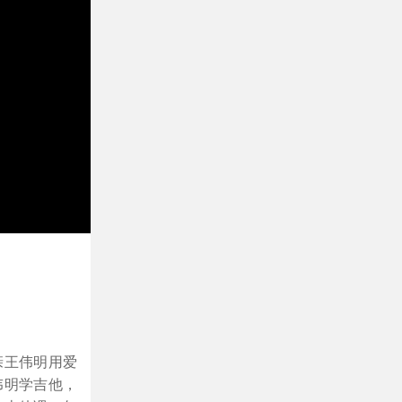
亲王伟明用爱
伟明学吉他，