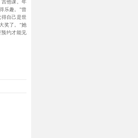
、吉他课。年
得乐趣。”曾
觉得自己是世
大奖了。”她
要预约才能见