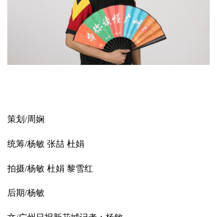
策划/周娴
统筹/杨敏 张喆 杜娟
拍摄/杨敏 杜娟 黎雪红
后期/杨敏