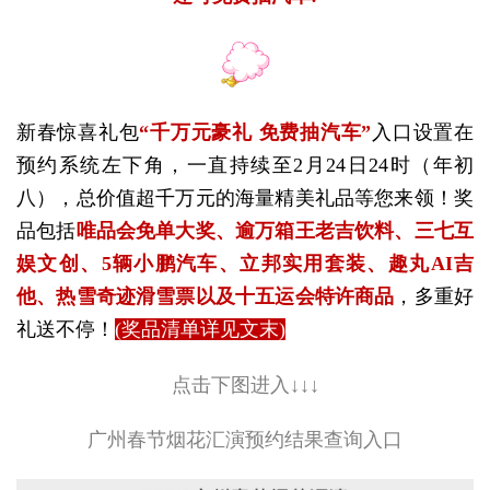
新春惊喜礼包
“千万元豪礼 免费抽汽车”
入口设置在
预约系统左下角，一直持续至2月24日24时（年初
八），总价值超千万元的海量精美礼品等您来领
！
奖
品包括
唯品会免单大奖、逾万箱王老吉饮料、三七互
娱文创、5辆小鹏汽车、立邦实用套装、趣丸AI吉
他、热雪奇迹滑雪票以及十五运会特许商品
，多重好
礼送不停
！
(奖品清单详见文末)
点击下图进入↓↓↓
广州春节烟花汇演预约结果查询入口