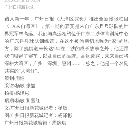
2026-02-10 12:06:14
广州日报新花城
踏入新一年，广州日报《大湾区探长》推出全新慢谈栏目
《TA来自湾区》，第一期的嘉宾是来自广东乒乓球队的世
界冠军林高远。我们与高远相约位于广东二沙体育训练中心
的广东乒乓球队训练馆，在这个被他亲切地称为“家”的地
方，除了娓娓道来长达5年在二沙的成长故事之外，他还跟
我们聊起了赛车，以及自己的品牌。高远透露，未来自己将
深耕大湾区，广州、深圳、惠州……，总之，他是一个名副
其实的“大湾仔”。

策划/周娴

采访/杨敏 张喆

拍摄/杨泽彬

后期/杨敏 黎雪红

文/广州日报新花城记者：杨敏

图/广州日报新花城记者：杨泽彬 

广州日报新花城编辑：周婉琪