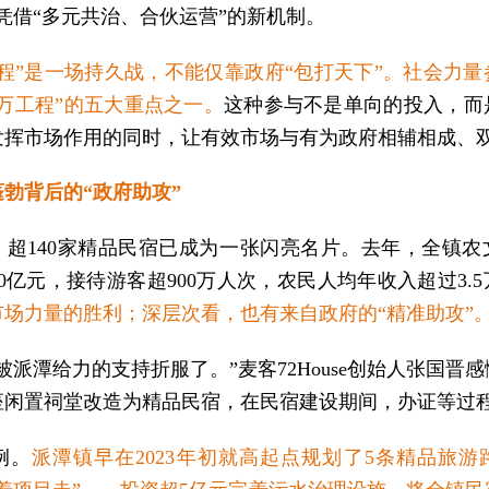
凭借“多元共治、合伙运营”的新机制。
工程”是一场持久战，不能仅靠政府“包打天下”。社会力量
万工程”的五大重点之一。
这种参与不是单向的投入，而
发挥市场作用的同时，让有效市场与有为政府相辅相成、
勃背后的“政府助攻”
，超140家精品民宿已成为一张闪亮名片。去年，全镇农
0亿元，接待游客超900万人次，农民人均年收入超过3.
市场力量的胜利；深层次看，也有来自政府的“精准助攻”
被派潭给力的支持折服了。”麦客72House创始人张国晋
座闲置祠堂改造为精品民宿，在民宿建设期间，办证等过
例。
派潭镇早在2023年初就高起点规划了5条精品旅游