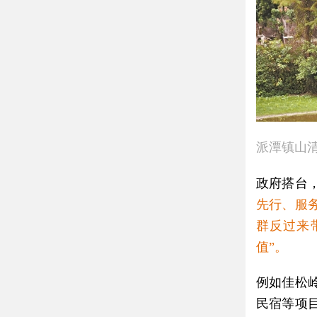
派潭镇山
政府搭台
先行、服
群反过来
值”。
例如佳松
民宿等项