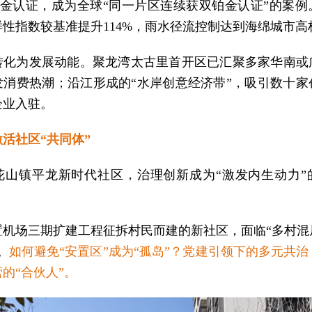
S铂金认证，成为全球“同一片区连续获双铂金认证”的案
性指数较基准提升114%，雨水径流控制达到海绵城市高
转化为发展动能。聚龙湾太古里首开区已汇聚多家华南或
发消费热潮；沿江形成的“水岸创意经济带”，吸引数十家
企业入驻。
活社区“共同体”
花山镇平龙新时代社区，治理创新成为“激发内生动力”
置机场三期扩建工程征拆村民而建的新社区，面临“多村混
。
如何避免“安置区”成为“孤岛”？
党建引领下的多元共治
的“合伙人”。