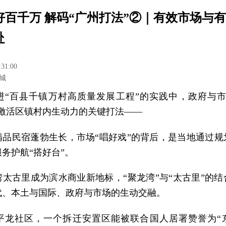
好百千万 解码“广州打法”②｜有效市场与
赴
:31:00
城
进“百县千镇万村高质量发展工程”的实践中，政府与市
为激活区镇村内生动力的关键打法——
精品民宿蓬勃生长，市场“唱好戏”的背后，是当地通过规
务护航“搭好台”。
湾太古里成为滨水商业新地标，“聚龙湾”与“太古里”的结
代、本土与国际、政府与市场的生动交融。
平龙社区，一个拆迁安置区能被联合国人居署赞誉为“