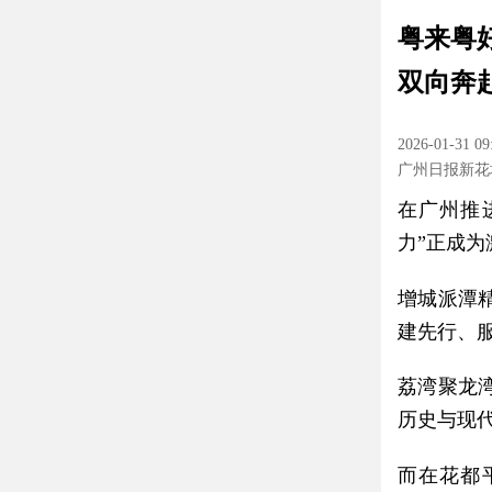
粤来粤
双向奔
2026-01-31 09
广州日报新花
在广州推
力”正成
增城派潭
建先行、服
荔湾聚龙
历史与现
而在花都