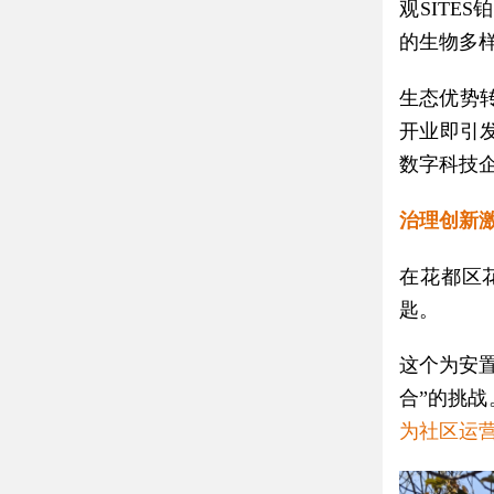
观SITE
的生物多样
生态优势
开业即引
数字科技
治理创新激
在花都区
匙。
这个为安
合”的挑战
为社区运营