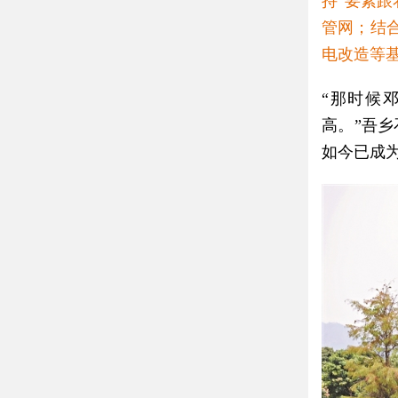
持“要素
管网；结
电改造等
“那时候
高。”吾
如今已成