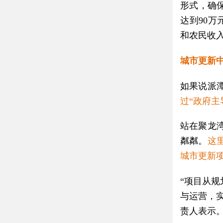
形式，确
达到90
和农民收入
城市更新中
如果说派
过“政府主
站在聚龙
粼粼。
这
城市更新项
“项目从
与运营，
责人表示