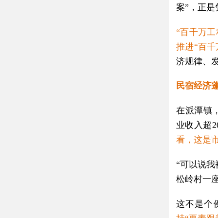
案”，正是
“百千万
推进“百千
济规律、
民宿经济蓬
在派潭镇
业收入超2
看，这是
“可以说我
松岭村一
这不是个