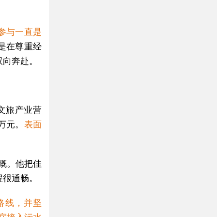
参与一直是
是在尊重经
双向奔赴。
文旅产业营
5万元。
表面
。
感慨。他把佳
程很通畅。
路线，并坚