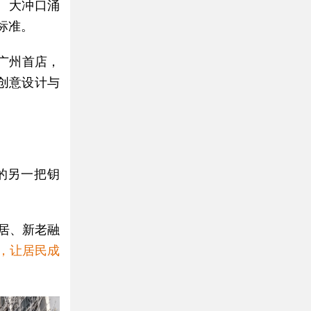
例。大冲口涌
标准。
广州首店，
创意设计与
的另一把钥
居、新老融
，让居民成