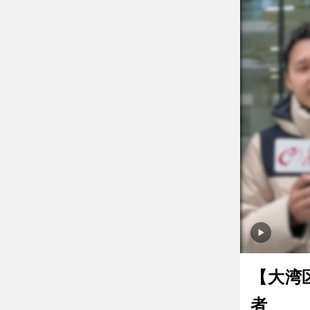
【大湾
者