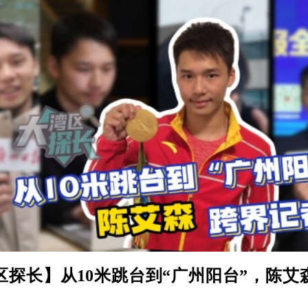
区探长】从10米跳台到“广州阳台”，陈艾