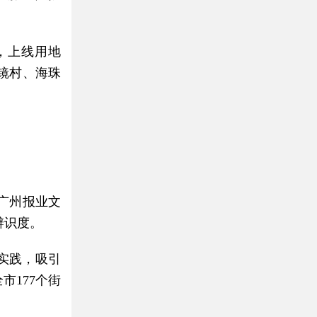
，上线用地
上镜村、海珠
广州报业文
辨识度。
实践，吸引
市177个街