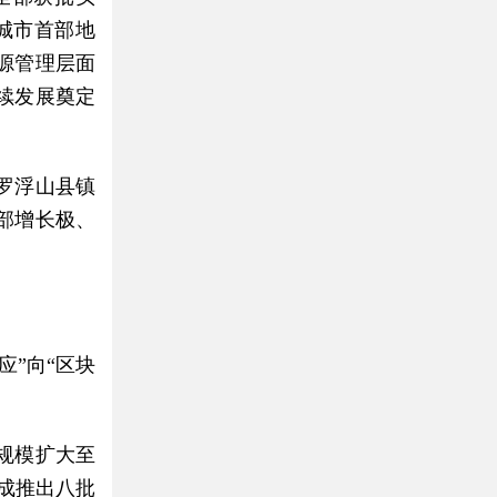
城市首部地
源管理层面
续发展奠定
罗浮山县镇
部增长极、
”向“区块
规模扩大至
集成推出八批