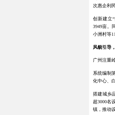
次惠企利
创新建立
3949亩
小洲村等
风貌引导
广州注重
系统编制
化中心、
搭建城乡
超3000
镇，推动