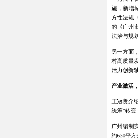
施，新增
方性法规
的《广州
法治与规
另一方面
村高质量
活力创新
产业激活
王冠贤介
统筹”转变
广州编制
约630平