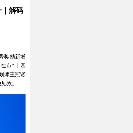
一｜解码
秀奖励新增
，在市“十四
划师王冠贤
地见效。