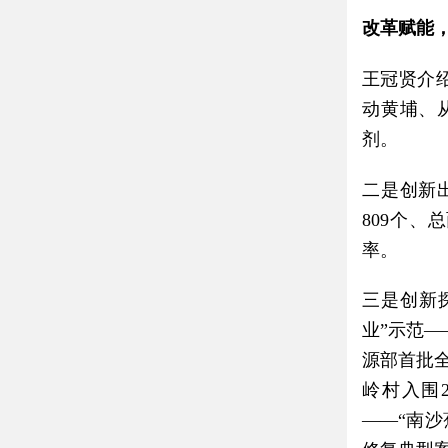
改革赋能
王冠贤介绍
动黄埔、
剂。
二是创新
809个
率。
三是创新
业”示范
源部首批
岭村入围
——“南沙