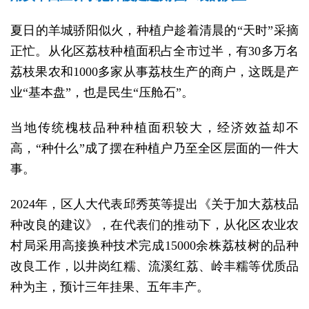
夏日的羊城骄阳似火，种植户趁着清晨的“天时”采摘
正忙。从化区荔枝种植面积占全市过半，有30多万名
荔枝果农和1000多家从事荔枝生产的商户，这既是产
业“基本盘”，也是民生“压舱石”。
当地传统槐枝品种种植面积较大，经济效益却不
高，“种什么”成了摆在种植户乃至全区层面的一件大
事。
2024年，区人大代表邱秀英等提出《关于加大荔枝品
种改良的建议》，在代表们的推动下，从化区农业农
村局采用高接换种技术完成15000余株荔枝树的品种
改良工作，以井岗红糯、流溪红荔、岭丰糯等优质品
种为主，预计三年挂果、五年丰产。