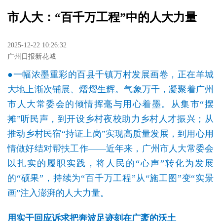
市人大：“百千万工程”中的人大力量
2025-12-22 10:26:32
广州日报新花城
●一幅浓墨重彩的百县千镇万村发展画卷，正在羊城
大地上渐次铺展、熠熠生辉。气象万千，凝聚着广州
市人大常委会的倾情挥毫与用心着墨。从集市“摆
摊”听民声，到开设乡村夜校助力乡村人才振兴；从
推动乡村民宿“持证上岗”实现高质量发展，到用心用
情做好结对帮扶工作——近年来，广州市人大常委会
以扎实的履职实践，将人民的“心声”转化为发展
的“硕果”，持续为“百千万工程”从“施工图”变“实景
画”注入澎湃的人大力量。
用实干回应诉求把奔波足迹刻在广袤的沃土