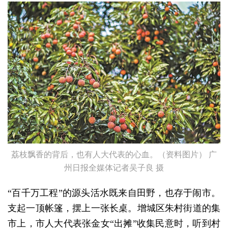
荔枝飘香的背后，也有人大代表的心血。（资料图片） 广
州日报全媒体记者吴子良 摄
“百千万工程”的源头活水既来自田野，也存于闹市。
支起一顶帐篷，摆上一张长桌。增城区朱村街道的集
市上，市人大代表张金女“出摊”收集民意时，听到村