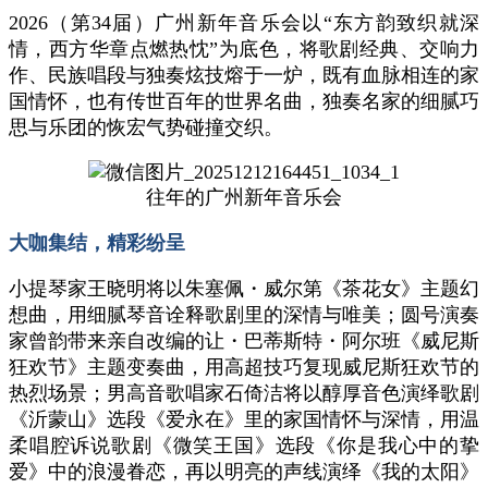
2026（第34届）广州新年音乐会以“东方韵致织就深
情，西方华章点燃热忱”为底色，将歌剧经典、交响力
作、民族唱段与独奏炫技熔于一炉，既有血脉相连的家
国情怀，也有传世百年的世界名曲，独奏名家的细腻巧
思与乐团的恢宏气势碰撞交织。
往年的广州新年音乐会
大咖集结，精彩纷呈
小提琴家王晓明将以朱塞佩・威尔第《茶花女》主题幻
想曲，用细腻琴音诠释歌剧里的深情与唯美；圆号演奏
家曾韵带来亲自改编的让・巴蒂斯特・阿尔班《威尼斯
狂欢节》主题变奏曲，用高超技巧复现威尼斯狂欢节的
热烈场景；男高音歌唱家石倚洁将以醇厚音色演绎歌剧
《沂蒙山》选段《爱永在》里的家国情怀与深情，用温
柔唱腔诉说歌剧《微笑王国》选段《你是我心中的挚
爱》中的浪漫眷恋，再以明亮的声线演绎《我的太阳》