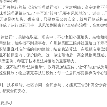
着侥幸心理。

1月1日即将施行的新《治安管理处罚法》，首次明确：高空抛物不
味着治理逻辑从“出了事再追”转向“只要有风险就管”。过去，
无论是扔烟头、丢空瓶，只要危及公共安全，就可罚款或拘
形成了从行政到刑事、从风险到损害的“全链条治理”，高空抛
一律处罚”，关键在取证。现实中，不少老旧小区烟头、杂物频
用监控，始终找不到肇事者。广州越秀区三眼井社区给出了示
安装垂直对准外墙的抛物监控，结合轨迹算法，实现精准定位
且不拍摄室内，保护隐私。这一做法落地后，高空抛物明显减
”典型案例，印证了技术是法律落地的重要助力。

物，还不能只靠“法律重拳”。政府要加强宣传，让“不能抛”成为
巡查机制；物业要完善技防设施；每一位居民都要摒弃侥幸心
剑、技术赋能、社区协同、全民参与，才能真正告别“高空惊魂
，都安全而安心。

 夏振彬
