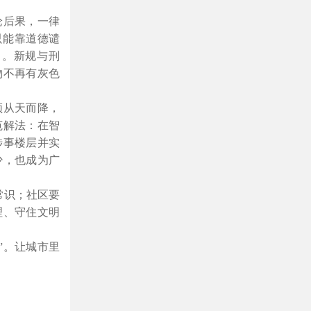
论后果，一律
只能靠道德谴
留。新规与刑
物不再有灰色
频从天而降，
范解法：在智
涉事楼层并实
少，也成为广
常识；社区要
理、守住文明
”。让城市里