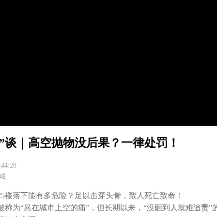
琦”谈｜高空抛物没后果？一律处罚！
:44:28
城
25楼落下能有多危险？足以击穿头骨，致人死亡致命！

被称为“悬在城市上空的痛”，但长期以来，“没砸到人就难追责”