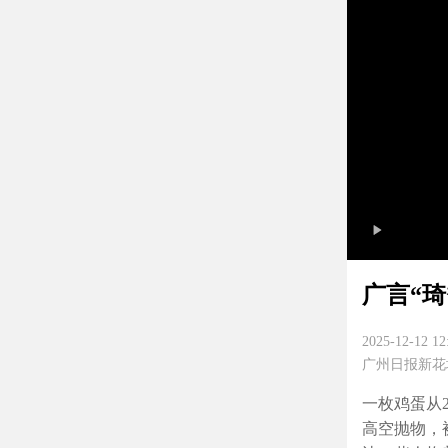
广言“
2025-12-12 12
广州日报新花
一枚鸡蛋从
高空抛物，