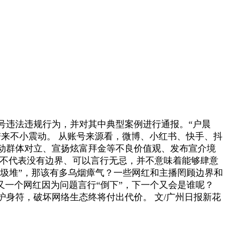
号违法违规行为，并对其中典型案例进行通报。“户晨
“网红圈”带来不小震动。 从账号来源看，微博、小红书、快手、抖
动群体对立、宣扬炫富拜金等不良价值观、发布宣介境
并不代表没有边界、可以言行无忌，并不意味着能够肆意
垃圾堆”，那该有多乌烟瘴气？一些网红和主播罔顾边界和
又一个网红因为问题言行“倒下”，下一个又会是谁呢？
身符，破坏网络生态终将付出代价。 文/广州日报新花