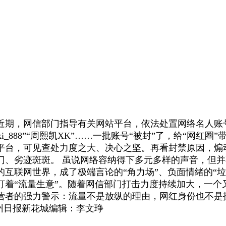
。近期，网信部门指导有关网站平台，依法处置网络名人账
“Ayuki_888”“周熙凯XK”……一批账号“被封”了，给
平台，可见查处力度之大、决心之坚。再看封禁原因，煽
门、劣迹斑斑。 虽说网络容纳得下多元多样的声音，但
互联网世界，成了极端言论的“角力场”、负面情绪的“
着“流量生意”。随着网信部门打击力度持续加大，一个
营者的强力警示：流量不是放纵的理由，网红身份也不是护
广州日报新花城编辑：李文琤