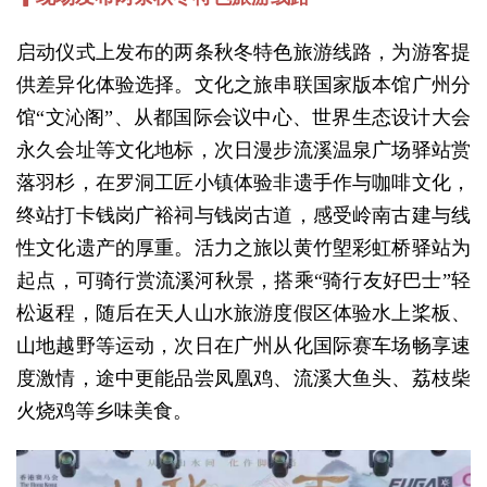
启动仪式上发布的两条秋冬特色旅游线路，为游客提
供差异化体验选择。文化之旅串联国家版本馆广州分
馆“文沁阁”、从都国际会议中心、世界生态设计大会
永久会址等文化地标，次日漫步流溪温泉广场驿站赏
落羽杉，在罗洞工匠小镇体验非遗手作与咖啡文化，
终站打卡钱岗广裕祠与钱岗古道，感受岭南古建与线
性文化遗产的厚重。活力之旅以黄竹塱彩虹桥驿站为
起点，可骑行赏流溪河秋景，搭乘“骑行友好巴士”轻
松返程，随后在天人山水旅游度假区体验水上桨板、
山地越野等运动，次日在广州从化国际赛车场畅享速
度激情，途中更能品尝凤凰鸡、流溪大鱼头、荔枝柴
火烧鸡等乡味美食。