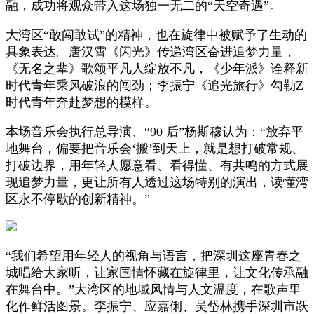
融，成功将观众带入这场独一无二的“天空奇遇”。
大湾区“敢闯敢试”的精神，也在旋律中被赋予了生动的
具象表达。唐汉霄《闪光》传递湾区奋进追梦力量，
《无名之辈》歌颂平凡人绽放不凡，《少年派》诠释新
时代青年乘风破浪的闯劲；李振宁《追光旅行》勾勒Z
时代青年奔赴梦想的模样。
本场音乐会执行总导演、“90 后”杨斯穆认为：“放弃平
地舞台，偏要把音乐会‘搬’到天上，就是想打破常规、
打破边界，用年轻人愿意看、看得懂、有共鸣的方式展
现追梦力量，更让所有人透过这场特别的演出，读懂湾
区永不停歇的创新精神。”
“我们希望用年轻人的视角与语言，把深圳这座青春之
城唱给大家听，让家国情怀藏在旋律里，让文化传承融
在舞台中。”大湾区的地域风情与人文温度，在歌声里
化作鲜活图景。李振宁、应嘉俐、吴岱林携手深圳市跃