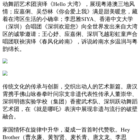
动舞蹈艺术团演绎《Hello 大湾》，展现粤港澳三地风
情；应嘉俐、吴岱林《你会爱上我》满是甜美暖意，藏
着在湾区生活的小确幸；李思雅SIYA、香港中文大学
（深圳）合唱团《深圳欢迎您》向全世界发出来自大湾
区的诚挚邀请；王心妤、应嘉俐、深圳飞越彩虹童声合
唱团联袂演绎《春风化岭南》，诉说岭南水乡温润与粤
韵绵长。
传统文化的传承与创新，交织出动人的艺术新篇。唐汉
霄携手佛山咏春拳叶问宗支非遗代表性传承人董崇华、
深圳明德实验学校（集团）香蜜武术队、深圳跃动舞蹈
艺术团，在《就是哪吒》表演中展现非遗与流行的破壁
融合。
家国情怀在旋律中升华，凝成一首首时代赞歌。Hey
Brother（曹永廉、黄智贤、麦长青、唐文龙、李思