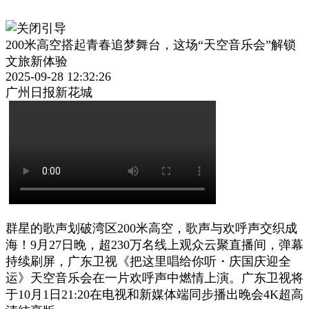
200米高空搭起青春追梦舞台，这场“天空音乐会”解锁
文旅新体验
2025-09-28 12:32:26
广州日报新花城
群星的歌声划破湾区200米高空，歌声与欢呼声交织成
海！9月27日晚，超230万名线上观众云聚直播间，弹幕
持续刷屏，广东卫视《把这里唱给你听・庆国庆迎全
运》天空音乐会在一片欢呼声中燃情上演。广东卫视将
于10月1日21:20在电视和新媒体端同步播出晚会4K超高