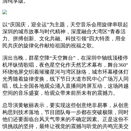
清纯享版。
以“庆国庆，迎全运”为主题，天空音乐会用旋律串联起
深圳的城市故事与时代精神，深度融合大湾区“青春活
力、拼搏创新、文化共融、科技引领”四大特质，用全
民共庆的旋律化作献给祖国的祝福之歌。
演出当晚，群星空降“天空舞台”，在深圳中轴线顶楼停
机坪纵情歌唱，夜色星空化作天然艺术幕布，舞台360°
环绕地屏交织着璀璨星河与湾区脉络，城市环幕楼体灯
光秀随着旋律变换，线下节日大道市民中心广场万人同
唱，线上全国各地观众涌入直播间跨屏互动，这场跨越
空间的音乐盛宴，给观众带来前所未有的震撼力。
总导演黄敏丽表示，要实现这些创意绝非易事，从创意
构思到技术落地，节目团队每一步都在突破极限，同时
他们还要面临台风天气带来的不确定因素。正是这份不
惧挑战的坚持，最终让视觉的震撼与听觉的共鸣完美交