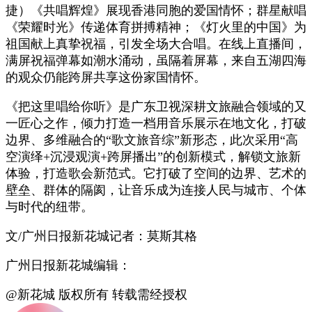
捷）《共唱辉煌》展现香港同胞的爱国情怀；群星献唱
《荣耀时光》传递体育拼搏精神；《灯火里的中国》为
祖国献上真挚祝福，引发全场大合唱。在线上直播间，
满屏祝福弹幕如潮水涌动，虽隔着屏幕，来自五湖四海
的观众仍能跨屏共享这份家国情怀。
《把这里唱给你听》是广东卫视深耕文旅融合领域的又
一匠心之作，倾力打造一档用音乐展示在地文化，打破
边界、多维融合的“歌文旅音综”新形态，此次采用“高
空演绎+沉浸观演+跨屏播出”的创新模式，解锁文旅新
体验，打造歌会新范式。它打破了空间的边界、艺术的
壁垒、群体的隔阂，让音乐成为连接人民与城市、个体
与时代的纽带。
文/广州日报新花城记者：莫斯其格
广州日报新花城编辑：
@新花城 版权所有 转载需经授权