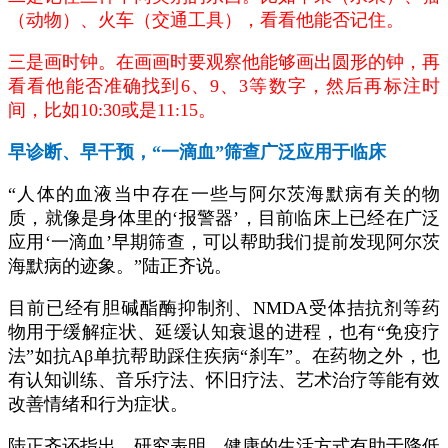
（动物）、火车（交通工具），看看他能否记住。
三是画时钟。在画画时要观察他能够画出圆形的钟，再
看看他能否准确找到6、9、3等数字，然后再标注时
间，比如10:30或是11:15。
早诊断、早干预，“一滴血”筛查广泛应用于临床
“人体的血液当中存在一些与阿尔茨海默病有关的物
质，就像是身体里的‘报警器’，目前临床上已经在广泛
应用‘一滴血’早期筛查，可以帮助我们提前发现阿尔茨
海默病的迹象。”陆正齐说。
目前已经有胆碱酯酶抑制剂、NMDA受体拮抗剂等药
物用于缓解症状、延缓认知衰退的进程，也有“免疫疗
法”如抗Aβ单抗帮助踩住疾病“刹车”。在药物之外，也
有认知训练、音乐疗法、怀旧疗法、艺术治疗等能有效
改善情绪和行为症状。
陆正齐还指出，研究表明，健康的生活方式有助于降低