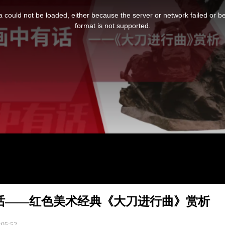
 could not be loaded, either because the server or network failed or b
format is not supported.
话——红色美术经典《大刀进行曲》赏析
:05:52