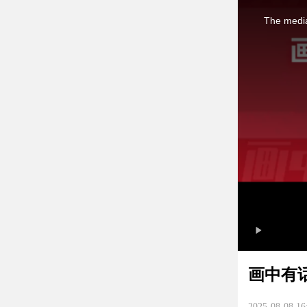
This
is
The media
a
modal
window.
画中有
2025-08-08 16