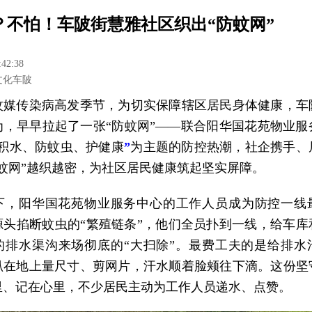
？不怕！车陂街慧雅社区织出“防蚊网”
:42:38
文化车陂
蚊媒传染病高发季节，为切实保障辖区居民身体健康，车
为，早早拉起了一张“防蚊网”——联合阳华国花苑物业服
清积水、防蚊虫、护健康
”
为主题的防控热潮，社企携手、
防蚊网”越织越密，为社区居民健康筑起坚实屏障。
下，阳华国花苑物业服务中心的工作人员成为防控一线
源头掐断蚊虫的“繁殖链条”，他们全员扑到一线，给车库
的排水渠沟来场彻底的“大扫除”。最费工夫的是给排水
趴在地上量尺寸、剪网片，汗水顺着脸颊往下滴。这份坚
里、记在心里，不少居民主动为工作人员递水、点赞。