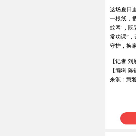
这场夏日
一根线，
蚊网’，
常功课”
守护，换
【记者 刘
【编辑 陈
来源：慧