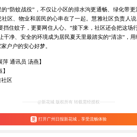
里的“防蚊战役”，不仅让小区的排水沟更通畅、绿化带更
把社区、物业和居民的心串在了一起。慧雅社区负责人说：
既要挡住蚊子，更要网住人心。”接下来，社区还会把这场行
，让干净、安全的环境成为居民夏天里最踏实的“清凉”，用
家家户户的安心好梦。
展萍
通讯员 汤燕
】
钰】
雅社区
@新花城 版权所有 转载需经授权
打开广州日报新花城，享受流畅体验