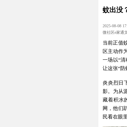
蚊出没
2025-08-08 17
微社区e家通
当前正值
区主动作
一场以“
让这张“
炎炎烈日
影。为从
藏着积水
网，他们
民看在眼