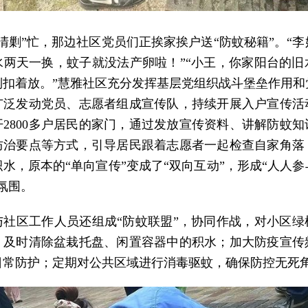
清剿”忙，那边社区党员们正挨家挨户送“防蚊秘籍”。“
水两天一换，蚊子就没法产卵啦！”“小王，你家阳台的旧
倒扣着放。”慧雅社区充分发挥基层党组织战斗堡垒作用和
广泛发动党员、志愿者组成宣传队，持续开展入户宣传活
开2800多户居民的家门，通过发放宣传资料、讲解防蚊知
防治要点等方式，引导居民跟着志愿者一起检查自家角落
水，原本的“单向宣传”变成了“双向互动”，形成“人人
氛围。
与社区工作人员还组成“防蚊联盟”，协同作战，对小区绿
，及时清除盆栽托盘、闲置容器中的积水；加大防疫宣传
日常防护；定期对公共区域进行消毒驱蚊，确保防控无死