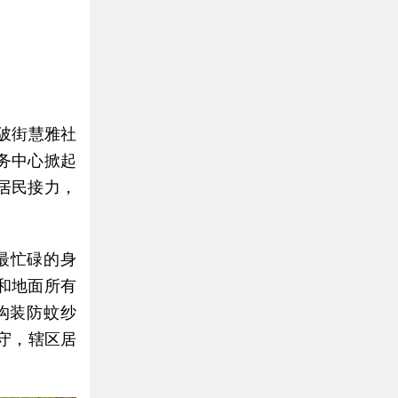
陂街慧雅社
务中心掀起
居民接力，
最忙碌的身
和地面所有
沟装防蚊纱
守，辖区居