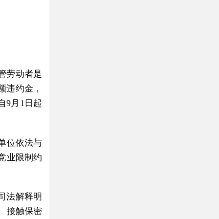
管劳动者是
额违约金，
9月1日起
单位依法与
竞业限制约
司法解释明
、接触保密