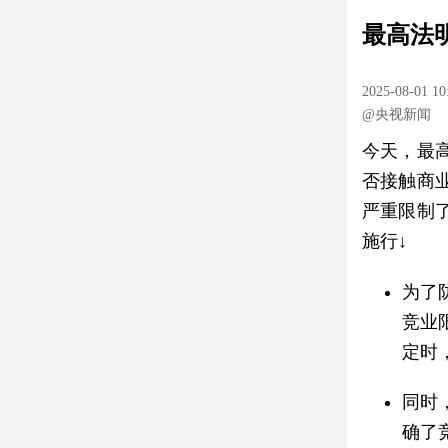
最高法
2025-08-01 10
@央视新闻
今天，最
否接触商
严重限制
施行↓
为了
竞业
定时
同时
确了