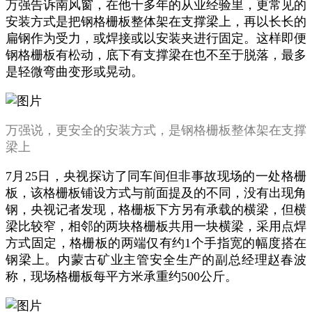
万强告诉南风窗，在他十多年的从业经验里，更常见的
安装方式是把钢格栅板整体架在支撑梁上，再以长长的
扁钢作为受力，或焊接或以安装夹进行固定。这样即便
钢格栅板有松动，底下有支撑梁在也不至于脱落，最多
是轻微弯曲变形或晃动。
万强说，更安全的安装方式，是钢格栅板整体架在支撑
梁上
7月25日，央视探访了同车间但非事故现场的一处格栅
板，该格栅板铺设方式与前面提及的不同，没有出现角
钢，央视记者发现，格栅板下方另有承载的横梁，但横
梁比较窄，相邻的两块格栅板共用一块横梁，采用点焊
方式固定，格栅板的两端仅有约1个手指宽的幅度搭在
钢梁上。内蒙古矿业主管安全生产的副总经理赵春波
称，现场格栅板每平方米承重约500公斤。