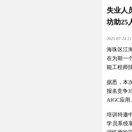
失业人
坊助2
2025-07-24 21
海珠区江
在为期一
能工程师
据悉，本次
报名竞争3
AIGC应
培训特邀
学员系统