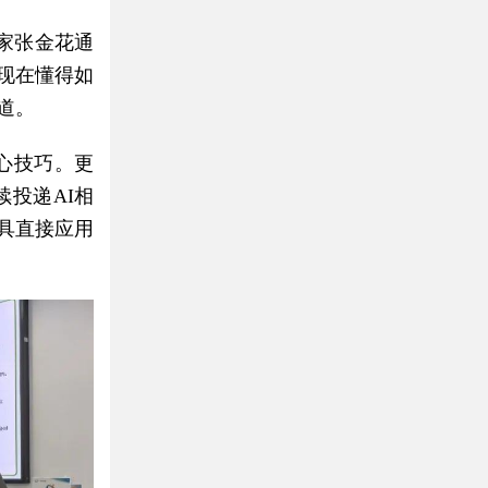
家张金花通
“现在懂得如
道。
心技巧。更
投递AI相
具直接应用