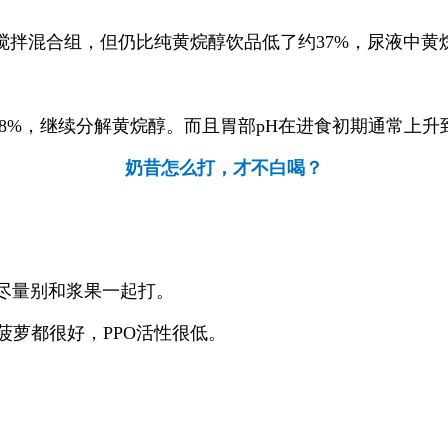
拌混合组，但仍比纯黄烷醇饮品低了约37%，尿液中黄烷
8%，继续分解黄烷醇。而且胃部pH在进食初期通常上升到
奶昔怎么打，才不白喝？
也尽量别和浆果一起打。
菠萝都很好，PPO活性很低。