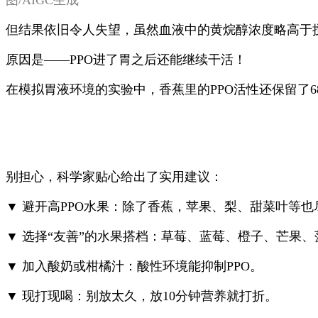
图/AIGC生成
但结果依旧令人失望，虽然血液中的黄烷醇浓度略高于搅
原因是——PPO进了胃之后还能继续干活！
在模拟胃液环境的实验中，香蕉里的PPO活性还保留了6
别担心，科学家贴心给出了实用建议：
▼ 避开高PPO水果：除了香蕉，苹果、梨、甜菜叶等
▼ 选择“友善”的水果搭档：草莓、蓝莓、橙子、芒果、
▼ 加入酸奶或柑橘汁：酸性环境能抑制PPO。
▼ 现打现喝：别放太久，放10分钟营养就打折。