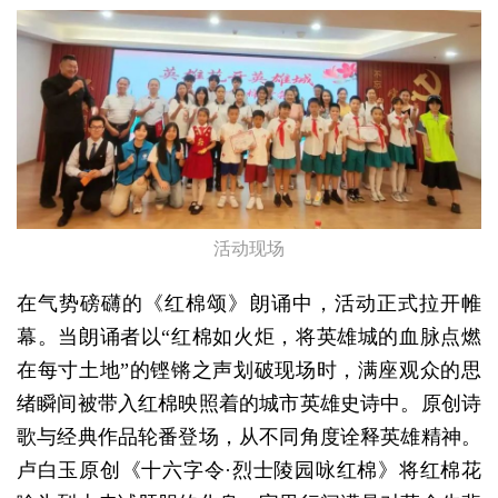
活动现场
在气势磅礴的《红棉颂》朗诵中，活动正式拉开帷
幕。当朗诵者以“红棉如火炬，将英雄城的血脉点燃
在每寸土地”的铿锵之声划破现场时，满座观众的思
绪瞬间被带入红棉映照着的城市英雄史诗中。原创诗
歌与经典作品轮番登场，从不同角度诠释英雄精神。
卢白玉原创《十六字令·烈士陵园咏红棉》将红棉花