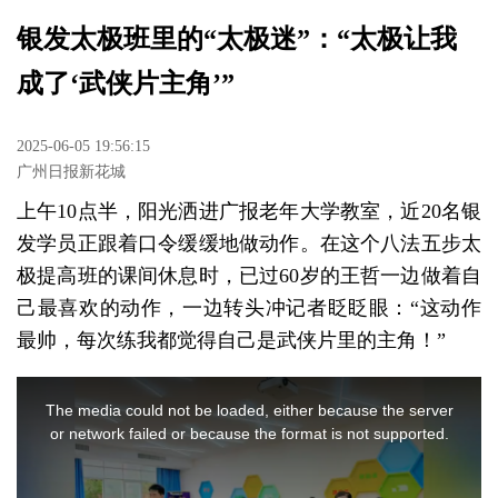
银发太极班里的“太极迷”：“太极让我
成了‘武侠片主角’”
2025-06-05 19:56:15
广州日报新花城
上午10点半，阳光洒进广报老年大学教室，近20名银
发学员正跟着口令缓缓地做动作。在这个八法五步太
极提高班的课间休息时，已过60岁的王哲一边做着自
己最喜欢的动作，一边转头冲记者眨眨眼：“这动作
最帅，每次练我都觉得自己是武侠片里的主角！”
This
is
The media could not be loaded, either because the server
a
or network failed or because the format is not supported.
modal
window.