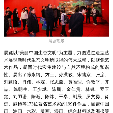
展览现场
展览以“美丽中国生态文明”为主题，力图通过造型艺
术展现新时代生态文明所取得的伟大成就，以视觉艺
术作品，凝固时代宏伟建设与自然环境构成的和谐
性。展出了陈永锵、方土、孙洪敏、宋陆京、张彦、
刘颖悟、肖伟、林霖、张思燕、黄唯理、许敦平、齐
喆、陈朝生、王少斌、陈鹏、金仁贵、林锋、罗玉
鑫、刘羽珊、陈渐、陈炜、王卓、刘晟、罗文勇、肖
进、魏艳等173位著名艺术家的199件作品，涵盖中国
画、油画、水彩、版画、漆画、综合材料以及海报等