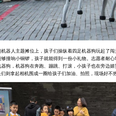
能机器人主题摊位上，孩子们操纵着四足机器狗玩起了闯
能够撞响小铜锣，孩子就能得到一份小礼物。志愿者耐心
机器狗，机器狗在奔跑、蹦跳、打滚，小孩子也在旁边嬉
长们则拿起相机围成一圈给孩子们加油、拍照，现场好不