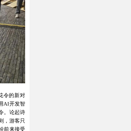
花令的新对
AI开发智
令。论起诗
则，游客只
纷前来接受