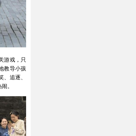
关游戏，只
地教导小孩
笑、追逐、
热闹。