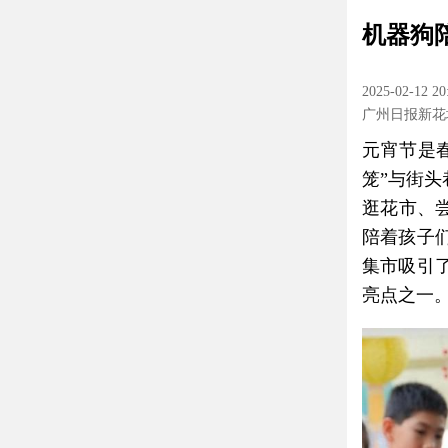
机器狗
2025-02-12 20
广州日报新花
元宵节是
笼”与街
逛花市、
陪着孩子
集市吸引
亮点之一