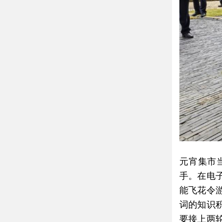
元宵集市
手。在电
能飞花令
词的知识
要接上两