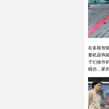
在多模智
要机器狗
子们操作
模仿，家