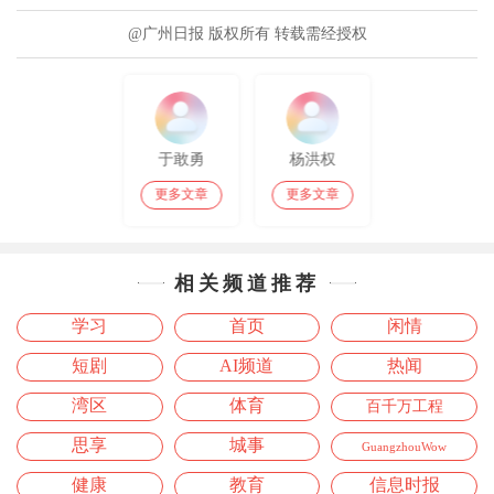
@广州日报 版权所有 转载需经授权
于敢勇
杨洪权
更多文章
更多文章
相关频道推荐
学习
首页
闲情
短剧
AI频道
热闻
湾区
体育
百千万工程
思享
城事
GuangzhouWow
健康
教育
信息时报