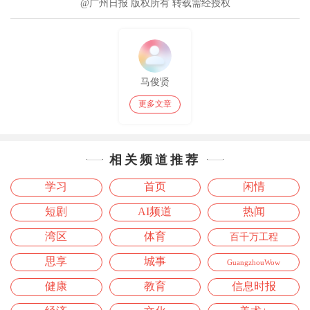
@广州日报 版权所有 转载需经授权
马俊贤
更多文章
相关频道推荐
学习
首页
闲情
短剧
AI频道
热闻
湾区
体育
百千万工程
思享
城事
GuangzhouWow
健康
教育
信息时报