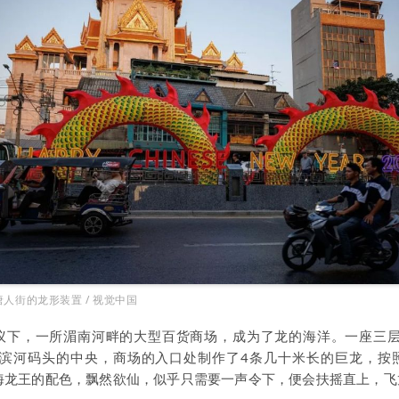
人街的龙形装置 / 视觉中国
议下，一所湄南河畔的大型百货商场，成为了龙的海洋。一座三层
在滨河码头的中央，商场的入口处制作了4条几十米长的巨龙，按
海龙王的配色，飘然欲仙，似乎只需要一声令下，便会扶摇直上，飞