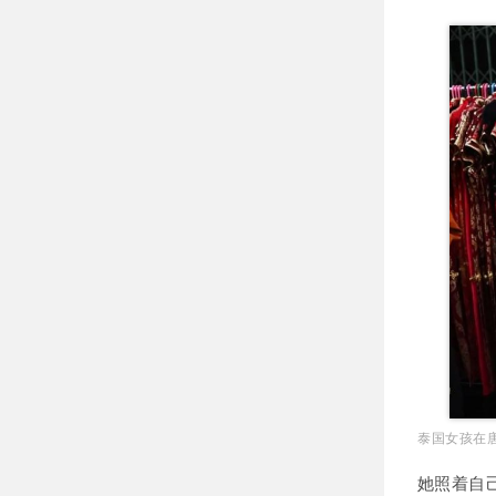
泰国女孩在唐
她照着自