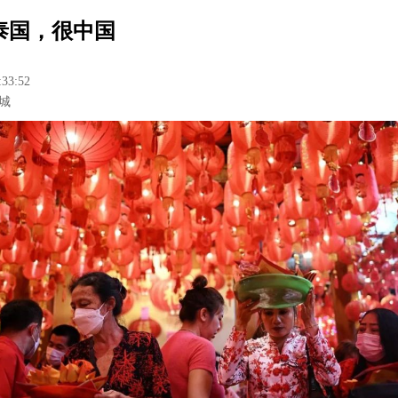
泰国，很中国
:33:52
城