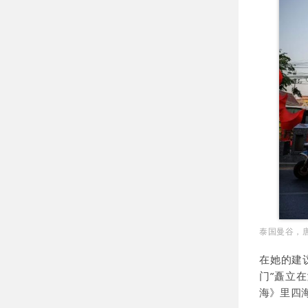
泰国曼谷，唐
在她的建
门”矗立
海》里四