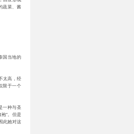
的蔬菜、酱
泰国当地的
不太高，经
仅限于一个
是一种与圣
袍”。但是
因此她对这