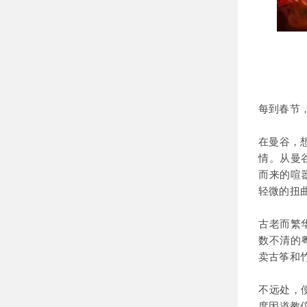
每到春节
在曼谷，
情。从曼
而来的喧
轻微的扭
古老而繁
数不清的
卖古筝和
不远处，
度因道教