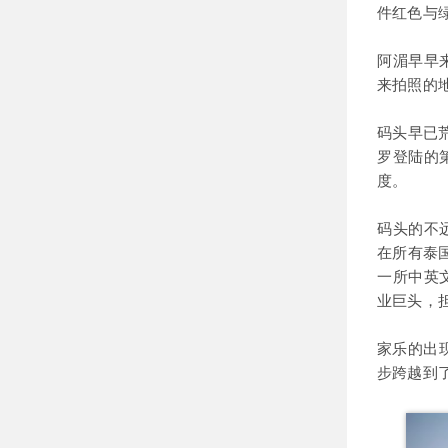
件红色与
阿湄早早
来拍照的
码头早已
罗登陆的
度。
码头的不
在所有泰
一所中英
业巨头，
家乐的出
步跨越到了