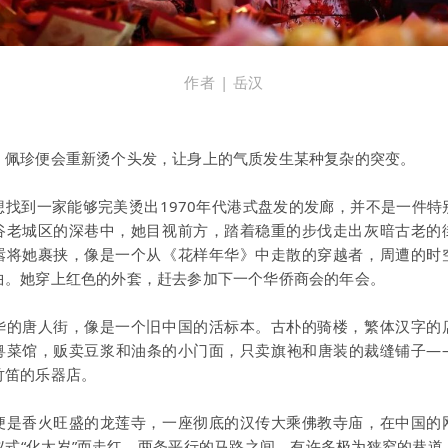
作者 | 岳汉
，佩珍便会重新烫个头发，让身上的气质发生某种复杂的突变。
想找到一家能够完美烫出1970年代港式盘发的发廊，并不是一件特
谷老城区的深巷中，她目视前方，踏着稳重的步伐走出灰暗古老的
嚣将她裹挟，像是一个从《花样年华》中走散的穿越者，周遭的时
曲。她穿上红色的外套，赶去参加下一个华侨商会的年会。
华的唐人街，像是一个旧中国的活标本。古朴的骑楼，繁体汉字的
粤菜馆，贩卖豆浆和油条的小门面，只卖旗袍和唐装的裁缝铺子—
竹笛的乐器店。
便是香火旺盛的龙莲寺，一座彻底的汉传大乘佛教寺庙，在中国的
仪式“化太岁”而走红。两条平行的马路之间，有许多极为狭窄的巷道