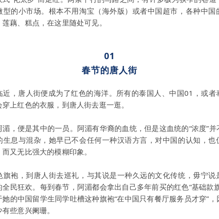
微型的小市场。根本不用淘宝（海外版）或者中国超市，各种中国
、莲藕、糕点，在这里随处可见。
01
春节的唐人街
临近，唐人街便成为了红色的海洋。所有的泰国人、中国01，或者
会穿上红色的衣服，到唐人街去逛一逛。
阿湄，便是其中的一员。阿湄有华裔的血统，但是这血统的“浓度”并
的生息与混杂，她早已不会任何一种汉语方言，对中国的认知，也
，而又无比强大的模糊印象。
色旗袍，到唐人街去巡礼，与其说是一种久远的文化传统，毋宁说
的全民狂欢。每到春节，阿湄都会拿出自己多年前买的红色“基础款旗
于她的中国留学生同学吐槽这种旗袍“在中国只有餐厅服务员才穿”，
少有些意兴阑珊。