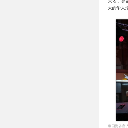
宋依，是
大的华人
泰国曼谷唐人