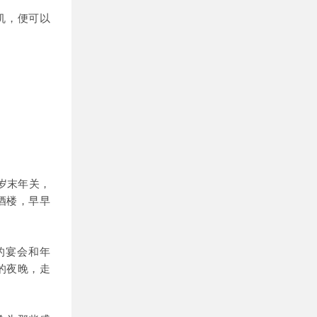
机，便可以
岁末年关，
酒楼，早早
的宴会和年
的夜晚，走