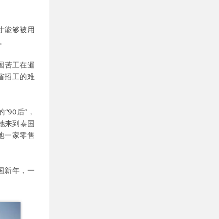
寸能够被用
。
国苦工在暹
省招工的难
90后”，
她来到泰国
地一家零售
国新年，一