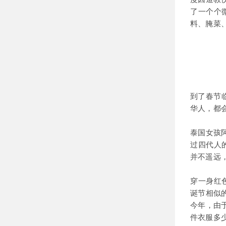
了一个个
料、腌菜
到了春节
华人，都
泰国女孩
过四代人
并不遥远
穿一身红
诞节相似
今年，由
件衣服多