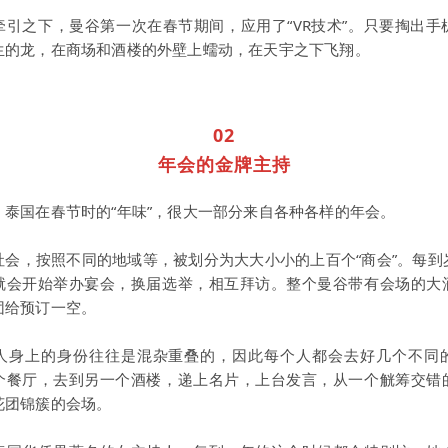
牵引之下，曼谷第一次在春节期间，应用了“VR技术”。只要掏出手
生的龙，在商场和酒楼的外壁上蠕动，在天宇之下飞翔。
02
年会的金牌主持
，泰国在春节时的“年味”，很大一部分来自各种各样的年会。
社会，按照不同的地域等，被划分为大大小小的上百个“商会”。每到
就会开始举办宴会，换届选举，相互拜访。整个曼谷带有会场的大
团给预订一空。
人身上的身份往往是混杂重叠的，因此每个人都会去好几个不同
个餐厅，去到另一个酒楼，递上名片，上台发言，从一个觥筹交错
花团锦簇的会场。