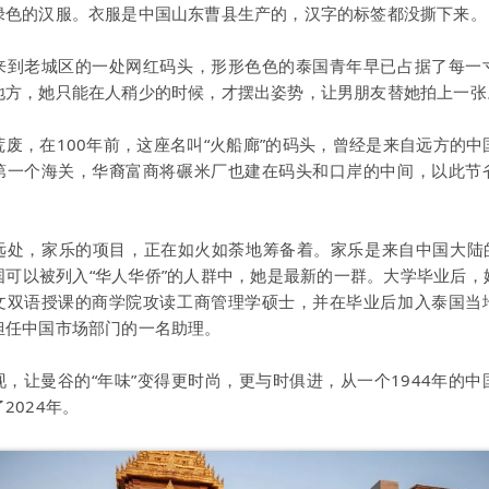
绿色的汉服。衣服是中国山东曹县生产的，汉字的标签都没撕下来。
来到老城区的一处网红码头，形形色色的泰国青年早已占据了每一
地方，她只能在人稍少的时候，才摆出姿势，让男朋友替她拍上一张
荒废，在100年前，这座名叫“火船廊”的码头，曾经是来自远方的中
第一个海关，华裔富商将碾米厂也建在码头和口岸的中间，以此节
远处，家乐的项目，正在如火如荼地筹备着。家乐是来自中国大陆的“
国可以被列入“华人华侨”的人群中，她是最新的一群。大学毕业后，
文双语授课的商学院攻读工商管理学硕士，并在毕业后加入泰国当
担任中国市场部门的一名助理。
现，让曼谷的“年味”变得更时尚，更与时俱进，从一个1944年的中
2024年。