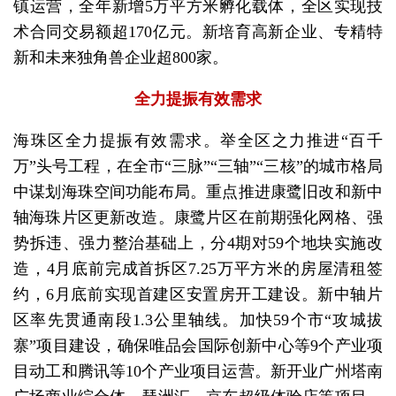
镇运营，全年新增5万平方米孵化载体，全区实现技
术合同交易额超170亿元。新培育高新企业、专精特
新和未来独角兽企业超800家。
全力提振有效需求
海珠区全力提振有效需求。举全区之力推进“百千
万”头号工程，在全市“三脉”“三轴”“三核”的城市格局
中谋划海珠空间功能布局。重点推进康鹭旧改和新中
轴海珠片区更新改造。康鹭片区在前期强化网格、强
势拆违、强力整治基础上，分4期对59个地块实施改
造，4月底前完成首拆区7.25万平方米的房屋清租签
约，6月底前实现首建区安置房开工建设。新中轴片
区率先贯通南段1.3公里轴线。加快59个市“攻城拔
寨”项目建设，确保唯品会国际创新中心等9个产业项
目动工和腾讯等10个产业项目运营。新开业广州塔南