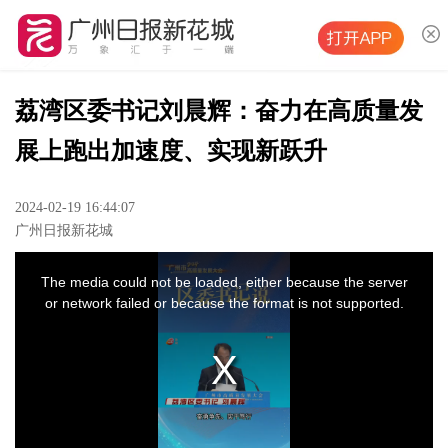
荔湾区委书记刘晨辉：奋力在高质量发
展上跑出加速度、实现新跃升
2024-02-19 16:44:07
广州日报新花城
This
is
The media could not be loaded, either because the server
a
or network failed or because the format is not supported.
modal
window.