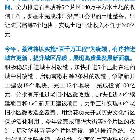
间。
全力推进石围塘等5个片区140万平方米土地的收
储工作，要基本完成珠江沿岸11公里的土地整备。出
让陆居路等7个地块，实现土地出让收入不低于240亿
元。
今年，荔湾将以实施“百千万工程”为统领，有序推进
城市更新，提升城区品质，展现高质量发展新面貌。
积极稳步推进城中村改造，加快推进5个已批在建的
城中村改造，启动南漖村等2条村的改造，争取新开
工建设19个地块、完工12个地块，完成投资100亿
元。分批有序推进老旧小区微改造，加快推进23个续
建项目和35个新开工建设项目，力争三年实现88个老
旧小区微改造全覆盖。用绣花功夫开展历史文化街区
保护活化利用，今年要完成耀华大街等6个片区的改
造，启动华林寺等8个片区建设。通过慢行系统、公
共交通等将陈家祠、永庆坊、沙面等片区串珠成链成