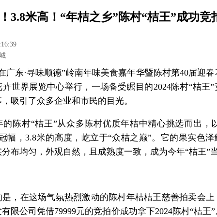
9元！3.8米高！“年桔之乡”陈村“桔王”成功竞
:16:39
城
在广东·寻味顺德”岭南年味美食嘉年华暨陈村第40届迎
卉世界展览中心举行，一场备受瞩目的2024陈村“桔王
幕，吸引了众多企业和市民的目光。
年的陈村“桔王”从众多陈村优质年桔中精心挑选而出，以1
冠幅，3.8米的高度，屹立于“众桔之巅”。它的果实色
实分布均匀，外观自然，且成熟度一致，成为今年“桔王”
的是，在这场气氛热烈激动的陈村年桔桔王慈善拍卖会上
有限公司凭借79999元的竞拍价成功拿下2024陈村“桔王