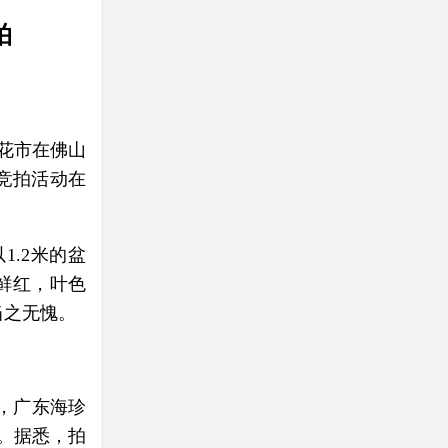
拍
春花市在佛山
”竞拍活动在
.2米的盆
泽鲜红，叶色
当之无愧。
，广东海珍
”。据悉，拍