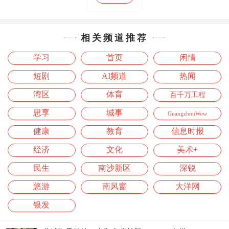
相关频道推荐
学习
首页
闲情
短剧
AI频道
热闻
湾区
体育
百千万工程
思享
城事
GuangzhouWow
健康
教育
信息时报
经济
文化
美术+
民生
南沙新区
深锐
悠游
南风窗
大洋网
银发