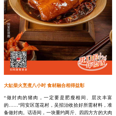
大缸柴火烹煮八小时 食材融合相得益彰
“做封肉的猪肉，一定要是肥瘦相间、层次丰富
的……”同安区莲花村，吴招治收拾好所需材料，准
备做封肉。话语间，一块重约两斤、四四方方的大肉