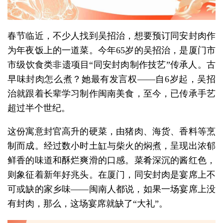
春节临近，不少人找到吴招治，想要预订同安封肉作
为年夜饭上的一道菜。今年65岁的吴招治，是厦门市
市级饮食类非遗项目“同安封肉制作技艺”传承人。古
早味封肉怎么煮？她最有发言权——自6岁起，吴招
治就跟着长辈学习制作闽南美食，至今，已传承手艺
超过半个世纪。
这份寓意封官高升的硬菜，由猪肉、海货、香料等烹
制而成。经过数小时土缸与柴火的焖煮，呈现出浓郁
鲜香的味道和酥烂爽滑的口感。菜肴深沉的酱红色，
则象征着新年好兆头。在厦门，同安封肉是宴席上不
可或缺的家乡味——闽南人都说，如果一场宴席上没
有封肉，那么，这场宴席就缺了“大礼”。