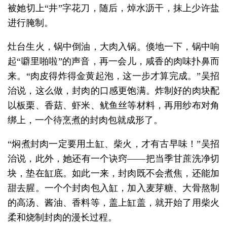
被她切上“井”字花刀，随后，焯水沥干，抹上少许盐
进行腌制。
灶台生火，锅中倒油，大肉入锅。倏地一下，锅中响
起“噼里啪啦”的声音，再一会儿，咸香的肉味扑鼻而
来。“肉皮得炸得金黄起泡，这一步才算完成。”吴招
治说，这么做，封肉的口感更饱满。炸制好的肉块配
以板栗、香菇、虾米、鱿鱼丝等材料，再用纱布对角
绑上，一个待烹煮的封肉包就成形了。
“焖煮封肉一定要用土缸、柴火，才有古早味！”吴招
治说，此外，她还有一个诀窍——把当季甘蔗洗净切
块，垫在缸底。如此一来，封肉既不会煮焦，还能加
甜去腥。一个个封肉包入缸，加入麦芽糖、大骨熬制
的高汤、酱油、香料等，盖上缸盖，就开始了用柴火
柔和烧制封肉的漫长过程。