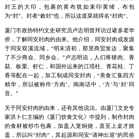
封王的大印，包裹的黄布犹如束印黄绫，布包
为“封”。封者“敕封”也，所以这道菜就得名“封肉”。
厦门市政协特约文史研究员卢志明曾拜访过诸多老华
侨，了解同安封肉的由来。他介绍，同安封肉或发源
于同安双溪流域，“明末清初，那里商贸发达，聚集
了不少商会、同乡会。”卢志明说，人们将猪肉、香
菇、板栗、虾仁，和国外运来的江瑶柱、青花桂、丁
香等配在一起，加工制成同安封肉，“美食汇集四方
精华，所以被称作‘方肉’。闽南话中，‘方’与‘封’同
音。”
关于同安封肉的由来，还有其他说法。由厦门文史专
家洪卜仁主编的《厦门饮食文化》中提到，制作封肉
的食材被纱巾包裹，加盖入笼焖烧，直至上桌才掀
盖，所以叫“封肉”，其起源和同安“请神出巡”的民俗