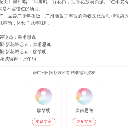
花街》里所唱：“年卅晚，行花街，迎春花放满街派。”过年要
就是不容错过的项目。

街”、品尝广味年夜饭，广州准备了丰富的新春文旅活动和优惠
城春韵，体验羊城年味吧。

评论员：皇甫思逸

报·新花城记者：皇甫思逸

报·新花城记者：廖黎明

新花城编辑：张冬梅
@广州日报 版权所有 转载需经授权
廖黎明
皇甫思逸
更多文章
更多文章