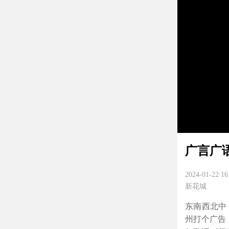
广言广语
2024-01-22 16
新花城
东南西北中
州打个广告