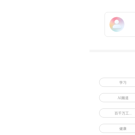
学习
AI频道
百千万工...
健康