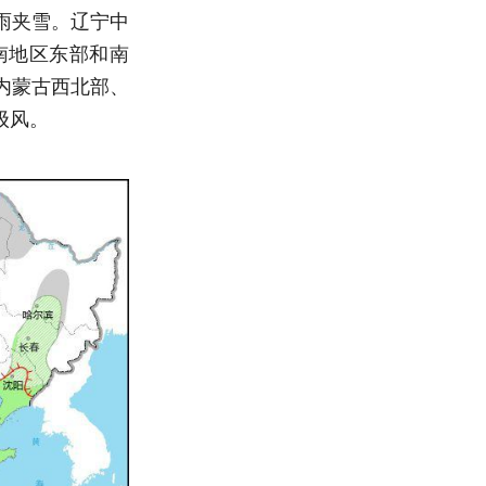
雨夹雪。辽宁中
南地区东部和南
内蒙古西北部、
级风。