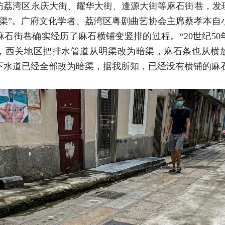
访荔湾区永庆大街、耀华大街、逢源大街等麻石街巷，发
明渠”。广府文化学者、荔湾区粤剧曲艺协会主席蔡孝本自
麻石街巷确实经历了麻石横铺变竖排的过程。“20世纪50
，西关地区把排水管道从明渠改为暗渠，麻石条也从横
下水道已经全部改为暗渠，据我所知，已经没有横铺的麻