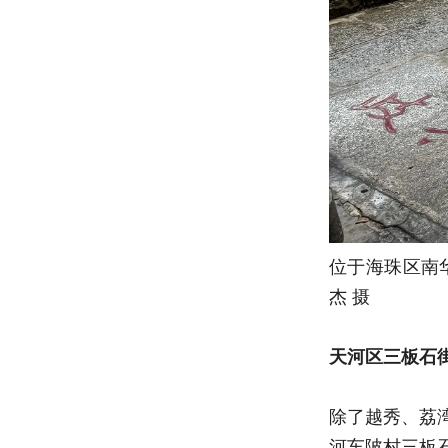
位于海珠区南
杰 摄
天河区三板石
除了越秀、荔
河车陂村三板