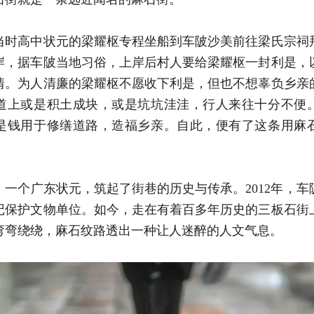
当时高中状元的梁耀枢专程坐船到车陂沙美前往梁氏宗祠
岸，据车陂当地习俗，上岸后村人要给梁耀枢一封利是，
情。为人清廉的梁耀枢不愿收下利是，但也不想辜负乡亲
道上或是积土成块，或是坑坑洼洼，行人来往十分不便
是钱用于修缮道路，造福乡亲。自此，便有了这条用麻
，一个广东状元，筑起了街巷的历史与传承。2012年，车
记保护文物单位。如今，走在有着百多年历史的三板石街
弯弯绕绕，麻石纹路透出一种让人迷醉的人文气息。