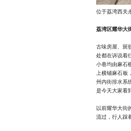
位于荔湾西关
荔湾区耀华大
古味房屋、斑
处都在诉说着
小巷均由麻石
上横铺麻石板
州内街排水系
是今天大家看
以前耀华大街
流过，行人踩