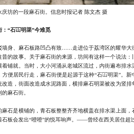
永庆坊的一段麻石街。信息时报记者 陈文杰 摄
街：
“石冚明渠”今难觅
驳墙身、麻石板路凹凸有致……走进位于荔湾区的耀华大
往昔的故事。关于麻石街的来源，坊间有这样一个说法：
横着铺就。当时，大小河涌从老城区流过，内街遍布排水
，方便居民行走，麻石街便是起源于这种“石冚明渠”。新
统改造，街面改造成水泥路面，横排麻石明渠被改为竖排
到的麻石街。
的麻石是横铺的，青石板整整齐齐地横盖在排水渠上面，
着石板会发出“噔噔”的悦耳响声。
——曾经在西关居住超过