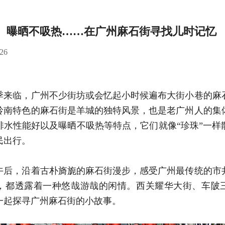
、曝晒不吸热……在广州麻石街寻找儿时记忆
:26
季来临，广州不少街坊或会忆起小时候遍布大街小巷的麻
岭南特色的麻石街是羊城的独特风景，也是老广州人的集
排水性能好以及曝晒不吸热等特点，它们就像“珍珠”一样
民出行。
午后，沿着古朴旖旎的麻石街漫步，感受广州最传统的市
，都透露着一种悠哉游哉的闲情。西关耀华大街、车陂
一起探寻广州麻石街的小故事。