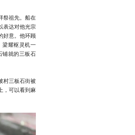
拜祭祖先。船在
以表达对他光宗
的好意。他环顾
。梁耀枢灵机一
石铺就的三板石
陂村三板石街被
上，可以看到麻