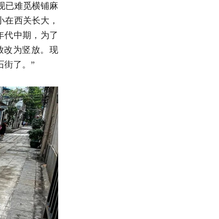
现已难觅横铺麻
小在西关长大，
年代中期，为了
放改为竖放。现
石街了。”