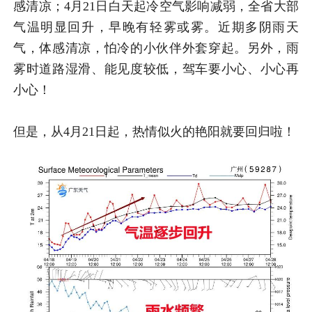
感清凉；4月
21日白天起冷空气影响减弱，
全省大部
气温明显回升，
早晚有轻雾或雾。
近期多阴雨天
气，
体感清凉，
怕冷的小伙伴外套穿起。
另外，
雨
雾时道路湿滑、能见度较低，
驾车要小心、小心再
小心！
但是，
从4月21日起，
热情似火的艳阳就要回归啦！