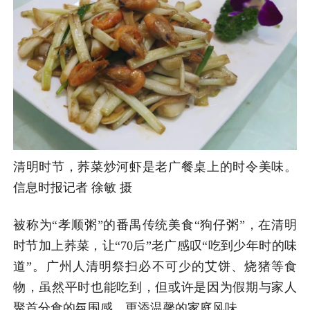
清明时节，荞菜炒河虾是老广餐桌上的时令美味。
信息时报记者 徐敏 摄
被称为“孝顺粥”的番禺传统美食“狗仔粥”，在清明
时节加上荞菜，让“70后”老广感叹“吃到少年时的味
道”。广州人清明祭扫必不可少的艾饼、烧猪等食
物，虽然平时也能吃到，但或许是因为假期与家人
聚首分食的氛围感，更添温馨的家庭风味。