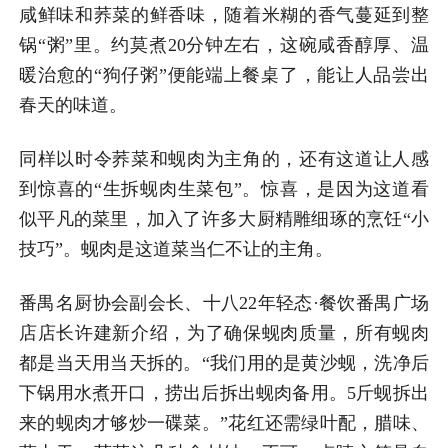
咸鲜味和荞菜的鲜香味，随着米糊的香气蔓延到整
锅“粥”里。约莫煮20分钟左右，这碗咸香醇厚、温
暖治愈的“狗仔粥”便能端上餐桌了，能让人品尝出
春天的味道。
同样以时令荞菜和蚬肉为主角的，还有这道让人感
到惊喜的“生拆蚬肉生菜包”。惊喜，是因为这道看
似平凡的菜里，加入了许多大厨精雕细琢的烹饪“小
技巧”。蚬肉是这道菜当仁不让的主角。
番禺名厨协会副会长、十八22年轻态·餐饮番禺广场
店店长许建新介绍，为了确保蚬肉质量，所有蚬肉
都是当天用当天拆的。“我们用的是黄沙蚬，洗净后
下锅用水煮开口，捞出后拆出蚬肉备用。5斤蚬拆出
来的蚬肉才够炒一碟菜。”花红还需绿叶配，腊味、