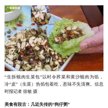
“生拆蚬肉生菜包”以时令荞菜和黄沙蚬肉为馅，
冷“皮”（生菜）热馅包着吃，惹味不失清爽。信息
时报记者 徐敏 摄
美食有段古：几近失传的“狗仔粥”