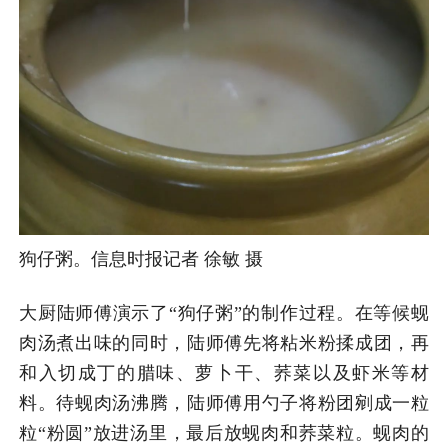
狗仔粥。信息时报记者 徐敏 摄
大厨陆师傅演示了“狗仔粥”的制作过程。在等候蚬
肉汤煮出味的同时，陆师傅先将粘米粉揉成团，再
和入切成丁的腊味、萝卜干、荞菜以及虾米等材
料。待蚬肉汤沸腾，陆师傅用勺子将粉团剜成一粒
粒“粉圆”放进汤里，最后放蚬肉和荞菜粒。蚬肉的