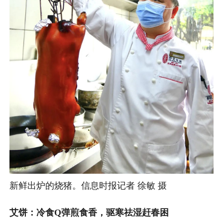
新鲜出炉的烧猪。信息时报记者 徐敏 摄
艾饼：冷食Q弹煎食香，驱寒祛湿赶春困