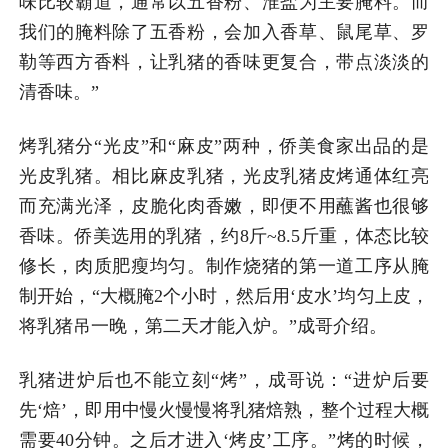
味比较霸道，通常以五香粉、淮盐为主要腌料。而
我们的腌料除了五香粉，会加入香草、鼠尾草、罗
勒等西方香料，让乳猪的香味更复合，带点淡淡的
清香味。”
烤乳猪分“光皮”和“麻皮”两种，侨美食家出品的是
光皮乳猪。相比麻皮乳猪，光皮乳猪皮烤通体红亮
而充满光泽，皮脆化肉香嫩，即便不用蘸酱也很够
香味。侨美选用的乳猪，约8斤~8.5斤重，体态比较
修长，肉质肥瘦均匀。制作烧猪的第一道工序从腌
制开始，“大概腌2个小时，然后用‘皮水’均匀上皮，
将乳猪吊一晚，第二天才能入炉。”成哥介绍。
乳猪进炉后也不能立刻“烤”，成哥说：“进炉后要
先‘焙’，即用中慢火慢慢将乳猪焙熟，整个过程大概
需要40分钟。之后才进入‘烤皮’工序。”烤的时候，