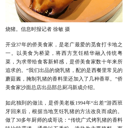
烧猪。信息时报记者 徐敏 摄
开业37年的侨美食家，是老广最爱的觅食打卡地之
一。以美食为桥梁，将西方烹饪精华融入传统粤
菜，为求带给食客新鲜感，是侨美食家数十年来所
追求的。“我们出品的烧乳猪，配的是西餐里常见的
蘑菇酱，腌制乳猪的香料里还加入了几种香草。”侨
美食家沙面总店出品部总厨冯新成介绍。
如此独到的做法，是侨美老板1994年“出差”游西班
牙回来后，根据当地烹饪乳猪的方法改良而成的。
做了30多年厨师的成哥说：“传统广式烤乳猪的香料