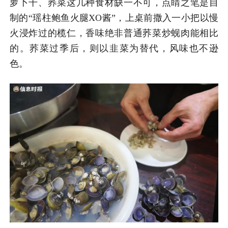
萝卜干、荞菜这几种食材缺一不可，点睛之笔是自
制的“瑶柱鲍鱼火腿XO酱”，上桌前撒入一小把以慢
火浸炸过的榄仁，香味绝非普通荞菜炒蚬肉能相比
的。荞菜过季后，则以韭菜为替代，风味也不逊
色。