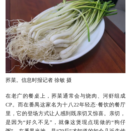
荞菜。信息时报记者 徐敏 摄
在老广的餐桌上，荞菜通常会与烧肉、河虾组成
CP。而在番禺这家名为十八22年轻态·餐饮的餐厅
里，它的登场方式让人感到既亲切又惊喜。亲切，
是因为“好久不见”，就像这煲现点现做的“狗仔
粥”，在番禺当地，是“70后”才知道的如今几近失传