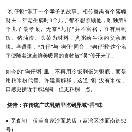
“狗仔粥”源于一个孝子的故事。相传番禺有个落魄
财主，年老生病时8个儿子都不想照顾他，唯独第9
个儿子最孝顺。无奈“九仔”并不富裕，唯有用剩
饭、猪油渣、头菜为材料，煮粥给生病的父亲果
腹。粤语里，“九仔”与“狗仔”同音，“狗仔粥”这个名
字便随着这道鲜美暖胃的食物被“误”传开来了。
如今的“狗仔粥”里，不再用冷饭剩饭为粥底，而是
用粘米粉代替。许建新解释，这道“粥”没有米粒，
口感更接近于咸汤圆，但更粘稠一点。
烧猪：在传统广式乳猪里吃到异域“香”味
● 觅食地：侨美食家沙面总店（荔湾区沙面南街52
号）