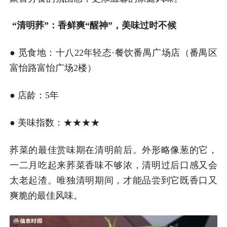
“清明荞”：香鲜爽“醒神”，美味过时不候
● 觅食地：十八22年轻态·餐饮番禺广场店（番禺区
富怡路富怡广场2楼）
● 店龄：5年
● 美味指数：★★★★
荞菜的最佳赏味期在清明前后。外形略像葱的它，
一二月吃起来荞菜香味不够浓，清明过后口感又会
太老起渣。唯独清明期间，才能品尝到它既香口又
爽脆的最佳风味。