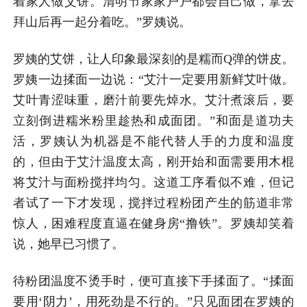
着家人做艾饼。清明节家家户户都会自己做，拿去
拜山后再一起分着吃。”罗姨说。
罗姨的艾饼，让人印象最深刻的是糯而Q弹的饼皮。
罗姨一边揉面一边说：“艾汁一定要用新鲜艾叶做。
艾叶青涩味重，磨汁前要先焯水。艾汁煮滚后，要
立刻倒进糯米粉里趁热和成面团。”和面是道功夫
活，罗姨认为机器是不能代替人手的力度和温度
的，但由于艾汁温度太高，刚开始和面需要用木棍
将艾汁与面粉搅拌均匀。这道工序看似不难，但记
者试了一下才发现，搅拌过程粉团产生的筋道非常
惊人，困难程度直逼在健身房“撸铁”。罗姨却笑着
说，她早已习惯了。
待粉团温度不烫手时，便可直接下手揉面了。“揉面
要用‘阴力’，用死劲是不行的。”只见面团在罗姨的