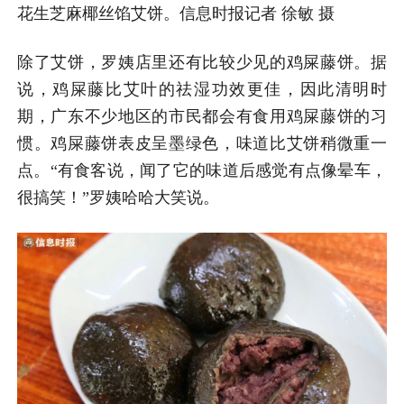
花生芝麻椰丝馅艾饼。信息时报记者 徐敏 摄
除了艾饼，罗姨店里还有比较少见的鸡屎藤饼。据
说，鸡屎藤比艾叶的祛湿功效更佳，因此清明时
期，广东不少地区的市民都会有食用鸡屎藤饼的习
惯。鸡屎藤饼表皮呈墨绿色，味道比艾饼稍微重一
点。“有食客说，闻了它的味道后感觉有点像晕车，
很搞笑！”罗姨哈哈大笑说。