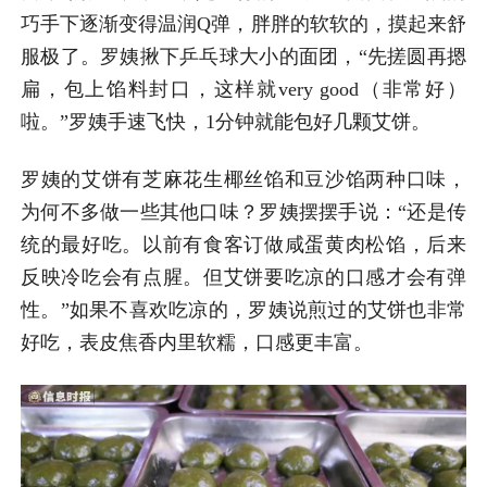
巧手下逐渐变得温润Q弹，胖胖的软软的，摸起来舒
服极了。罗姨揪下乒乓球大小的面团，“先搓圆再摁
扁，包上馅料封口，这样就very good（非常好）
啦。”罗姨手速飞快，1分钟就能包好几颗艾饼。
罗姨的艾饼有芝麻花生椰丝馅和豆沙馅两种口味，
为何不多做一些其他口味？罗姨摆摆手说：“还是传
统的最好吃。以前有食客订做咸蛋黄肉松馅，后来
反映冷吃会有点腥。但艾饼要吃凉的口感才会有弹
性。”如果不喜欢吃凉的，罗姨说煎过的艾饼也非常
好吃，表皮焦香内里软糯，口感更丰富。