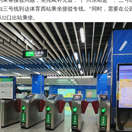
由三号线到达体育西站乘坐接驳专线。”同时，需要在公
I2口出站乘坐。