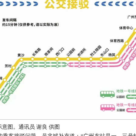
意图。通讯员 谢良 供图
的乘客接驳问题，吴兆斌补充道：“广州东站是一、三号