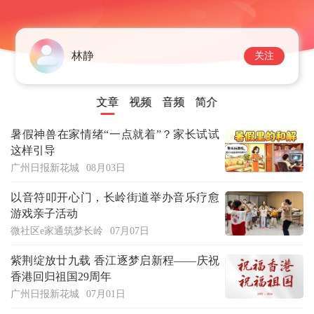
林静
关注
文章
视频
音频
简介
暑假神兽在家情绪“一点就着”？家长试试
这样引导
广州日报新花城
08月03日
以音符叩开心门，长岭街道举办音乐疗愈
游戏亲子活动
微社区e家通筑梦长岭
07月07日
紫荆绽放廿九载 香江逐梦启新程——庆祝
香港回归祖国29周年
广州日报新花城
07月01日