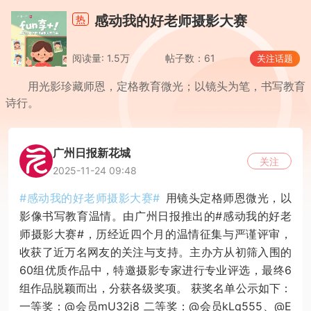
感动我的好老师摄影大赛
热
阅读量: 1.5万
帖子数：61
关注话题
用光影珍藏师恩，定格教育微光；以镜头为笔，书写教育
诗行。
广州日报新花城
关注
2025-11-24 09:48
#感动我的好老师摄影大赛#
用镜头定格师恩微光，以
影像书写教育温情。由广州日报推出的#感动我的好老
师摄影大赛#，历经近四个月的温情征集与严谨评审，
收获了近万名网友的关注与支持。主办方从初筛入围的
60组优质作品中，特邀摄影专家进行专业评选，最终6
组作品脱颖而出，分获各级奖项。 获奖名单公示如下：
一等奖：@会员mU32j8 二等奖：@会员kLq555、@E