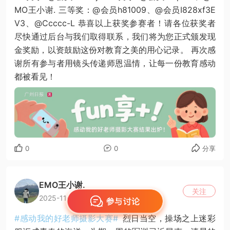
MO王小谢. 三等奖：@会员h81009、@会员I828xf3E
V3、@Ccccc-L 恭喜以上获奖参赛者！请各位获奖者
尽快通过后台与我们取得联系，我们将为您正式颁发现
金奖励，以资鼓励这份对教育之美的用心记录。 再次感
谢所有参与者用镜头传递师恩温情，让每一份教育感动
都被看见！
0
0
分享
EMO王小谢.
关注
2025-11-08 01:49
#感动我的好老师摄影大赛#
烈日当空，操场之上迷彩