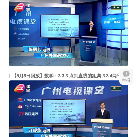
【5月8日回放】数学：3.3.3 点到直线的距离 3.3.4两平行直线间的距离（广州外国语学校 江规华）